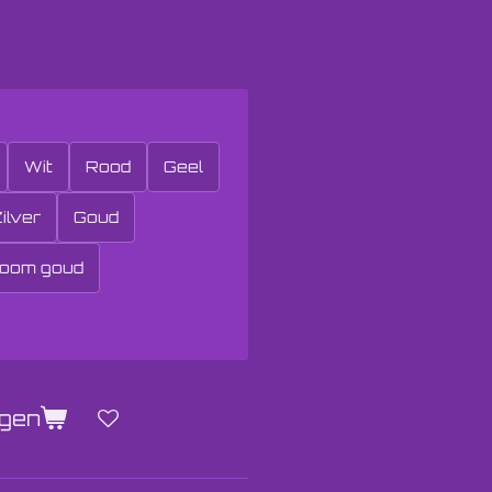
Wit
Rood
Geel
ilver
Goud
oom goud
agen