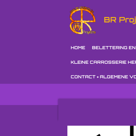
Ga
direct
BR Proj
naar
de
hoofdinhoud
HOME
BELETTERING EN
KLEINE CARROSSERIE HE
CONTACT + ALGEMENE 