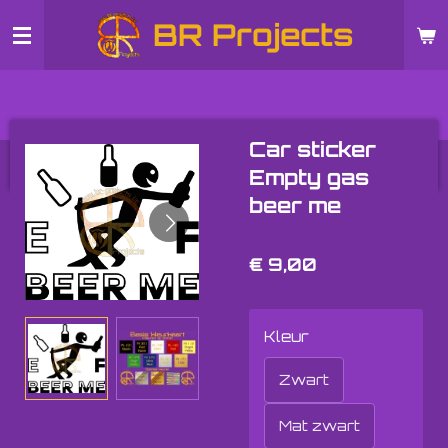
Ga
BR Projects
direct
naar
de
hoofdinhoud
Car sticker
Empty gas
beer me
€ 9,00
Kleur
Zwart
Mat zwart