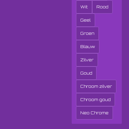
Wit
Rood
Geel
Groen
Blauw
Zilver
Goud
Chroom zilver
Chroom goud
Neo Chrome