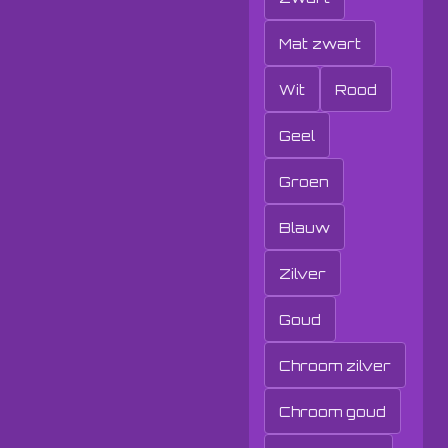
Mat zwart
Wit
Rood
Geel
Groen
Blauw
Zilver
Goud
Chroom zilver
Chroom goud