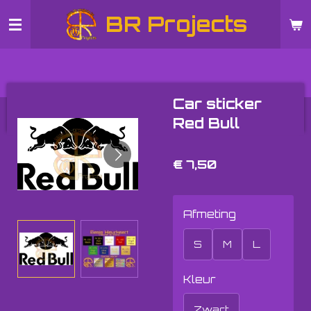
Ga
BR Projects
direct
naar
de
hoofdinhoud
Car sticker
Red Bull
€ 7,50
Afmeting
S
M
L
Kleur
Zwart