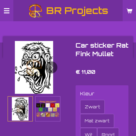
Ga
BR Projects
direct
naar
de
hoofdinhoud
Car sticker Rat
Fink Mullet
€ 11,00
Kleur
Zwart
Mat zwart
Wit
Rood