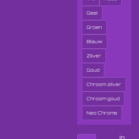
Geel
Groen
Blauw
Zilver
Goud
Chroom zilver
Chroom goud
Neo Chrome
In