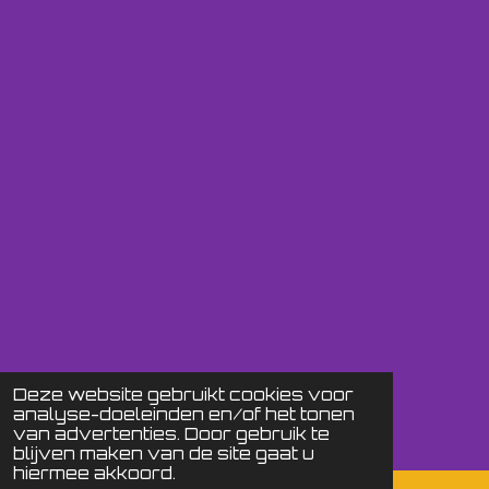
Deze website gebruikt cookies voor
analyse-doeleinden en/of het tonen
van advertenties. Door gebruik te
blijven maken van de site gaat u
hiermee akkoord.