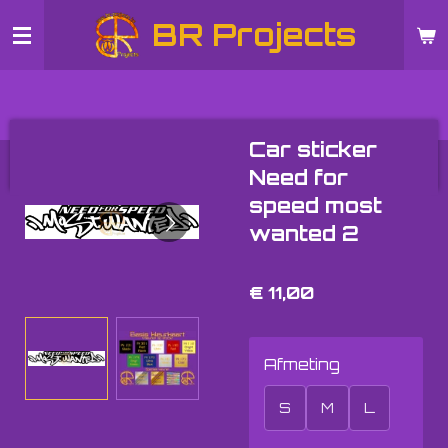
Ga
BR Projects
direct
naar
de
hoofdinhoud
Car sticker
Need for
speed most
wanted 2
€ 11,00
Afmeting
S
M
L