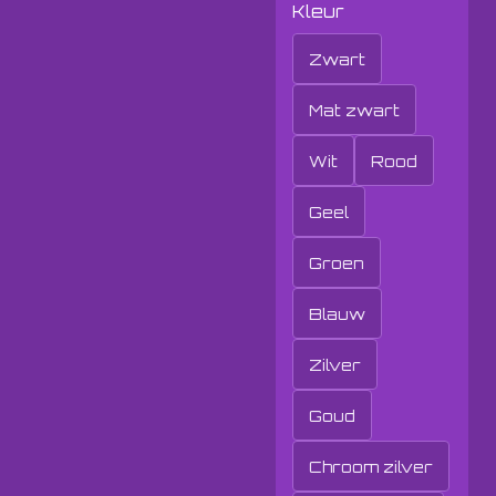
Kleur
Zwart
Mat zwart
Wit
Rood
Geel
Groen
Blauw
Zilver
Goud
Chroom zilver