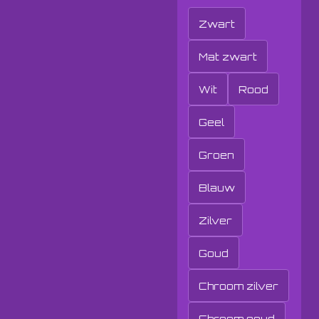
Zwart
Mat zwart
Wit
Rood
Geel
Groen
Blauw
Zilver
Goud
Chroom zilver
Chroom goud