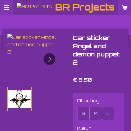
BR Projects
Ga
direct
naar
de
hoofdinhoud
Car sticker
Angel and
demon puppet
2
€ 8,50
Afmeting
S
M
L
Kleur