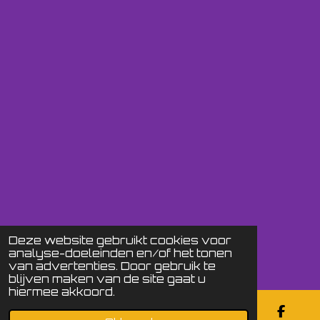
Deze website gebruikt cookies voor
analyse-doeleinden en/of het tonen
van advertenties. Door gebruik te
blijven maken van de site gaat u
hiermee akkoord.