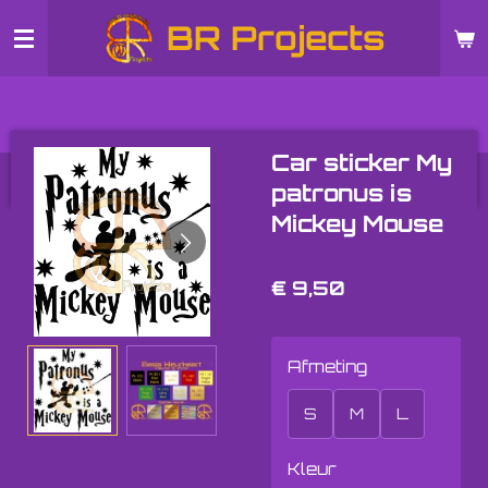
Ga
BR Projects
direct
naar
de
hoofdinhoud
Car sticker My
patronus is
Mickey Mouse
€ 9,50
Afmeting
S
M
L
Kleur