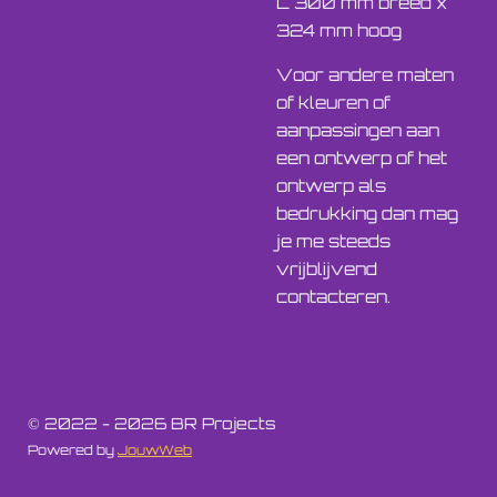
L 300 mm breed x
324 mm hoog
Voor andere maten
of kleuren of
aanpassingen aan
een ontwerp of het
ontwerp als
bedrukking dan mag
je me steeds
vrijblijvend
contacteren.
© 2022 - 2026 BR Projects
Powered by
JouwWeb