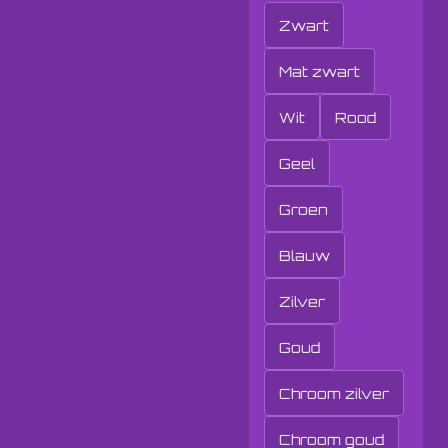
Zwart
Mat zwart
Wit
Rood
Geel
Groen
Blauw
Zilver
Goud
Chroom zilver
Chroom goud