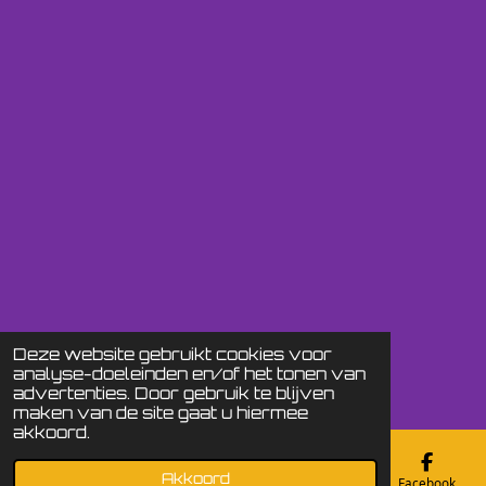
Deze website gebruikt cookies voor
analyse-doeleinden en/of het tonen van
advertenties. Door gebruik te blijven
maken van de site gaat u hiermee
akkoord.
Akkoord
E-mailadres
Telefoonnummer
Kaart
Facebook