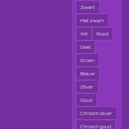
Zwart
Mat zwart
Wit
Rood
Geel
Groen
Blauw
Zilver
Goud
Chroom zilver
Chroom goud