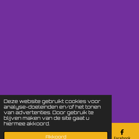
Deze website gebruikt cookies voor
analyse-doeleinden en/of het tonen
van advertenties. Door gebruik te
blijven maken van de site gaat u
hiermee akkoord.
Akkoord
E-mailadres
Telefoonnummer
Kaart
Facebook