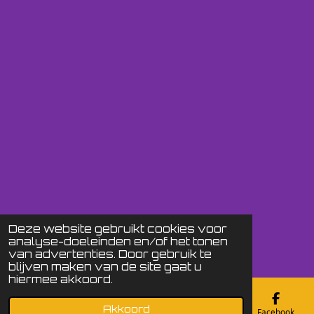
Deze website gebruikt cookies voor
analyse-doeleinden en/of het tonen
van advertenties. Door gebruik te
blijven maken van de site gaat u
hiermee akkoord.
Akkoord
E-mailadres
Telefoonnummer
Kaart
Facebook