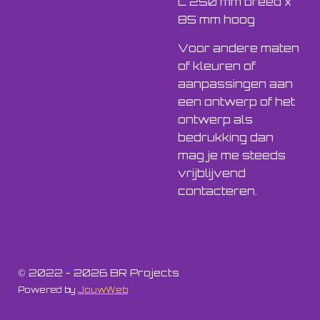
L 250 mm breed x
85 mm hoog
Voor andere maten
of kleuren of
aanpassingen aan
een ontwerp of het
ontwerp als
bedrukking dan
mag je me steeds
vrijblijvend
contacteren.
© 2022 - 2026 BR Projects
Powered by
JouwWeb