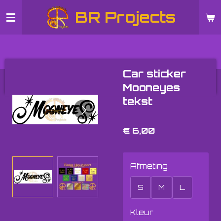
Ga
BR Projects
direct
naar
de
hoofdinhoud
Car sticker
Mooneyes
tekst
€ 6,00
Afmeting
S
M
L
Kleur