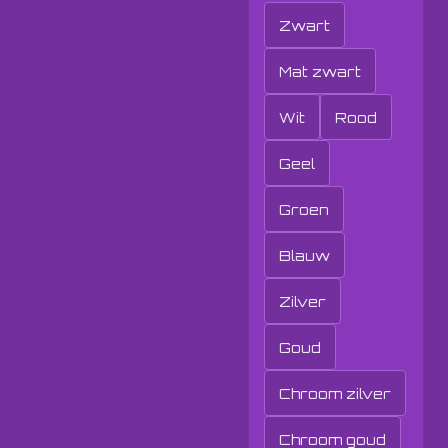
Zwart
Mat zwart
Wit
Rood
Geel
Groen
Blauw
Zilver
Goud
Chroom zilver
Chroom goud