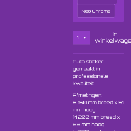
Neo Chrome
In
winkelwag
Auto sticker
gemaakt in
professionele
kwaliteit.
Afmetingen:
S 150 mm breed x 51
mm hoog
M 200 mm breed x
68 mm hoog