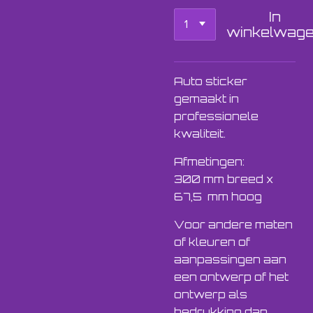
In
winkelwag
Auto sticker
gemaakt in
professionele
kwaliteit.
Afmetingen:
300 mm breed x
67,5 mm hoog
Voor andere maten
of kleuren of
aanpassingen aan
een ontwerp of het
ontwerp als
bedrukking dan