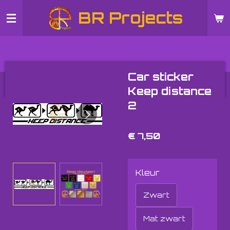
Ga
BR Projects
direct
naar
de
hoofdinhoud
Car sticker
Keep distance
2
€ 7,50
Kleur
Zwart
Mat zwart