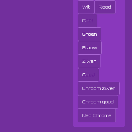
Wit
Rood
Geel
Groen
Blauw
Zilver
Goud
Chroom zilver
Chroom goud
Neo Chrome