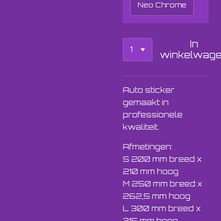
Neo Chrome
In
winkelwag
Auto sticker
gemaakt in
professionele
kwaliteit.
Afmetingen:
S 200 mm breed x
210 mm hoog
M 250 mm breed x
262,5 mm hoog
L 300 mm breed x
315 mm hoog