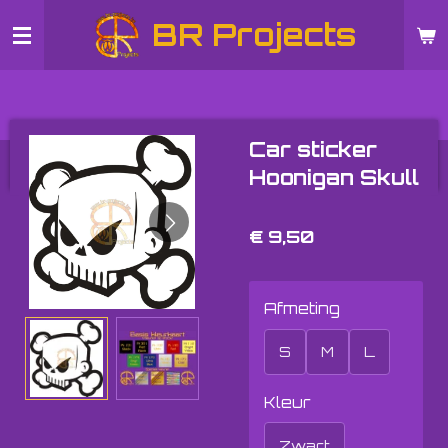
Ga
BR Projects
direct
naar
de
hoofdinhoud
Car sticker
Hoonigan Skull
€ 9,50
Afmeting
S
M
L
Kleur
Zwart