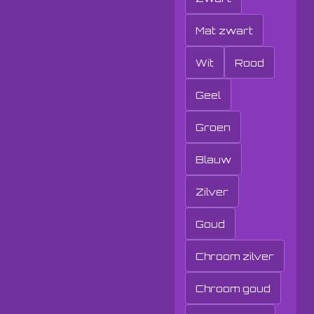
Mat zwart
Wit
Rood
Geel
Groen
Blauw
Zilver
Goud
Chroom zilver
Chroom goud