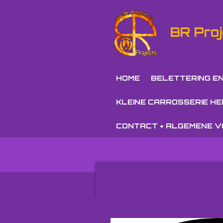
Ga
direct
BR Proj
naar
de
hoofdinhoud
HOME
BELETTERING E
KLEINE CARROSSERIE H
CONTACT + ALGEMENE 