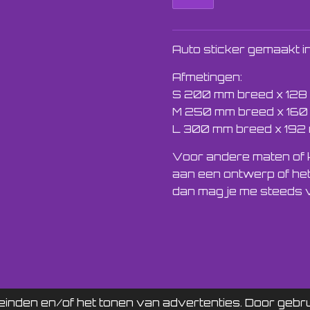
Auto sticker gemaakt in
Afmetingen:
S 200 mm breed x 128
M 250 mm breed x 160
L 300 mm breed x 192
Voor andere maten of 
aan een ontwerp of he
dan mag je me steeds v
nden en/of het tonen van advertenties. Door gebrui