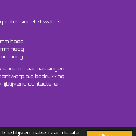
 professionele kwaliteit.
 mm hoog
 mm hoog
 mm hoog
kleuren of aanpassingen
t ontwerp als bedrukking
rijblijvend contacteren.
Powered by
JouwWeb
k te blijven maken van de site
Akkoord