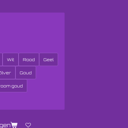
Wit
Rood
Geel
ilver
Goud
room goud
agen