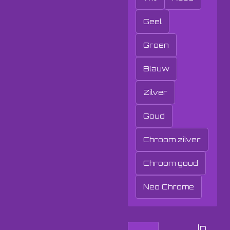
Geel
Groen
Blauw
Zilver
Goud
Chroom zilver
Chroom goud
Neo Chrome
In