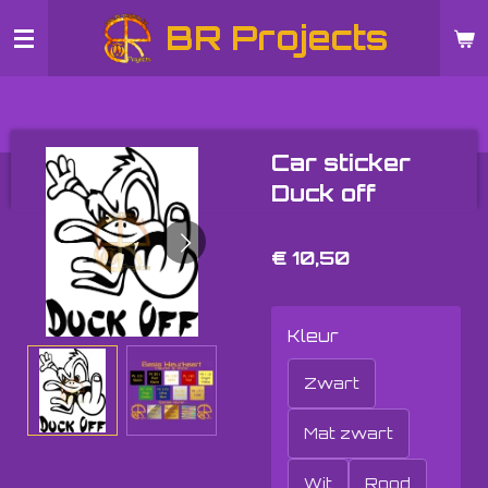
Ga
BR Projects
direct
naar
de
hoofdinhoud
Car sticker
Duck off
€ 10,50
Kleur
Zwart
Mat zwart
Wit
Rood